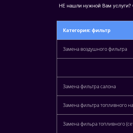
Н
Е
н
а
ш
л
и
н
у
ж
н
о
й
В
а
м
у
с
л
у
г
и
?
Категория: фильтр
Замена воздушного фильтра
Замена фильтра салона
Замена фильтра топливного н
Замена фильра топливного (сет