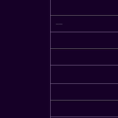
-----