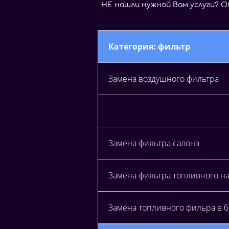
Н
Е
н
а
ш
л
и
н
у
ж
н
о
й
В
а
м
у
с
л
у
г
и
?
О
Категория: фильтр
Замена воздушного фильтра
Замена фильтра салона
Замена фильтра топливного н
Замена топливного фильра в б