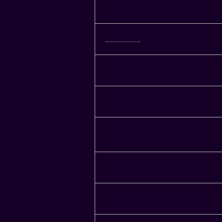
..................