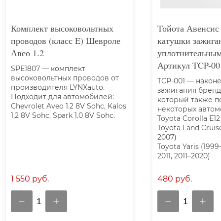
Комплект высоковольтных
Тойота Авенсис
проводов (класс E) Шевроле
катушки зажига
Авео 1.2
уплотнительным
Артикул TCP-00
SPE1807 — комплект
высоковольтных проводов от
TCP-001 — након
производителя LYNXauto.
зажигания бренд
Подходит для автомобилей:
который также п
Chevrolet Aveo 1.2 8V Sohc, Kalos
некоторых авто
1,2 8V Sohc, Spark 1.0 8V Sohc.
Toyota Corolla E12
Toyota Land Cruise
2007)
Toyota Yaris (1999
2011, 2011–2020)
1 550 руб.
480 руб.
1
1