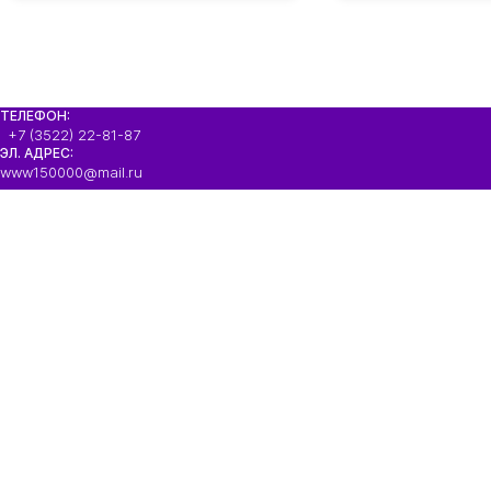
ТЕЛЕФОН:
+7 (3522) 22-81-87
ЭЛ. АДРЕС:
www150000@mail.ru