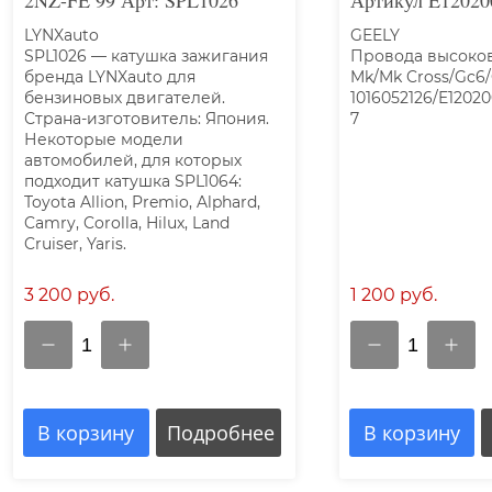
2NZ-FE 99 Арт: SPL1026
Артикул E12020
LYNXauto
GEELY
SPL1026 — катушка зажигания
Провода высоко
бренда LYNXauto для
Mk/Mk Cross/Gc6
бензиновых двигателей.
1016052126/E12020
Страна-изготовитель: Япония.
7
Некоторые модели
автомобилей, для которых
подходит катушка SPL1064:
Toyota Allion, Premio, Alphard,
Camry, Corolla, Hilux, Land
Cruiser, Yaris.
3 200 руб.
1 200 руб.
1
1
В корзину
Подробнее
В корзину