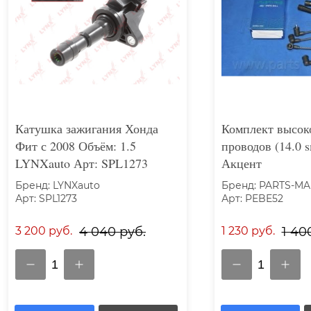
Катушка зажигания Хонда
Комплект высок
Фит с 2008 Объём: 1.5
проводов (14.0 
LYNXauto Арт: SPL1273
Акцент
Бренд: LYNXauto
Бренд: PARTS-MA
Арт: SPL1273
Арт: PEBE52
3 200 руб.
4 040 руб.
1 230 руб.
1 40
1
1