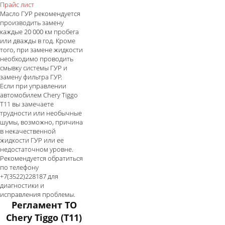
Прайс лист
Масло ГУР рекомендуется
производить замену
каждые 20 000 км пробега
или дважды в год. Кроме
того, при замене жидкости
необходимо проводить
смывку системы ГУР и
замену фильтра ГУР.
Если при управлении
автомобилем Chery Tiggo
T11 вы замечаете
трудности или необычные
шумы, возможно, причина
в некачественной
жидкости ГУР или ее
недостаточном уровне.
Рекомендуется обратиться
по телефону
+7(3522)228187 для
диагностики и
исправления проблемы.
Регламент ТО
Chery Tiggo (T11)