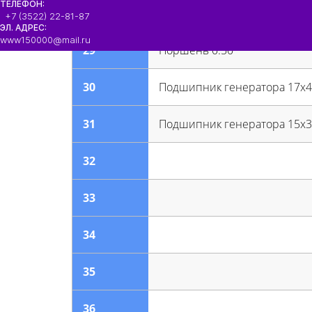
ТЕЛЕФОН:
№
наименование
+7 (3522) 22-81-87
ЭЛ. АДРЕС:
www150000@mail.ru
29
Поршень 0.50
30
Подшипник генератора 17x
31
Подшипник генератора 15x3
32
33
34
35
36