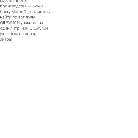
собственного
производства — 5W40
Chery Motor Oil, его можно
найти по артикулу
OIL5W401 (упаковка на
один литр) или
OIL5W404
(упаковка на четыре
литра).