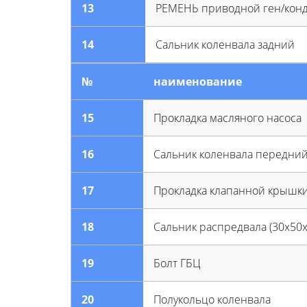
13
РЕМЕНЬ приводной ген/кон
14
Сальник коленвала задний
№
наименование
15
Прокладка масляного насоса
16
Сальник коленвала передни
17
Прокладка клапанной крышк
18
Сальник распредвала (30х50х
19
Болт ГБЦ
20
Полукольцо коленвала