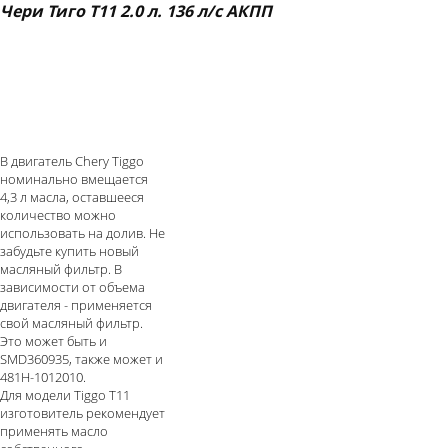
Чери Тиго Т11 2.0 л. 136 л/с АКПП
В двигатель Chery Tiggo
номинально вмещается
4,3 л масла, оставшееся
количество можно
использовать на долив. Не
забудьте купить новый
масляный фильтр. В
зависимости от объема
двигателя - применяется
свой масляный фильтр.
Это может быть и
SMD360935
, также может и
481H-1012010.
Для модели Tiggo T11
изготовитель рекомендует
применять масло