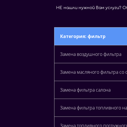
Н
Е
н
а
ш
л
и
н
у
ж
н
о
й
В
а
м
у
с
л
у
г
и
?
О
Категория: фильтр
Замена воздушного фильтра
Замена масляного фильтра со 
Замена фильтра салона
Замена фильтра топливного наруж
Замена топливного погружного