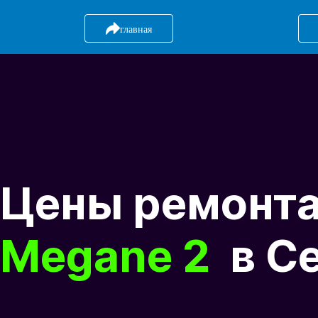
главная
Цены ремонт
Megane 2
в С