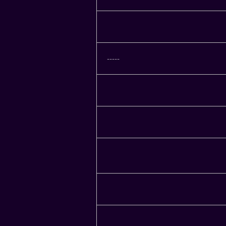
-----