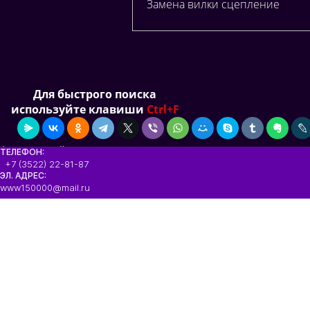
Замена вилки сцепление
Для быстрого поиска
используйте клавиши
Ctrl+F
Актуальный
ТЕЛЕФОН:
+7 (3522) 22-81-87
ЭЛ. АДРЕС:
www150000@mail.ru
Прайс лист обновлен 11.05.2025 г.