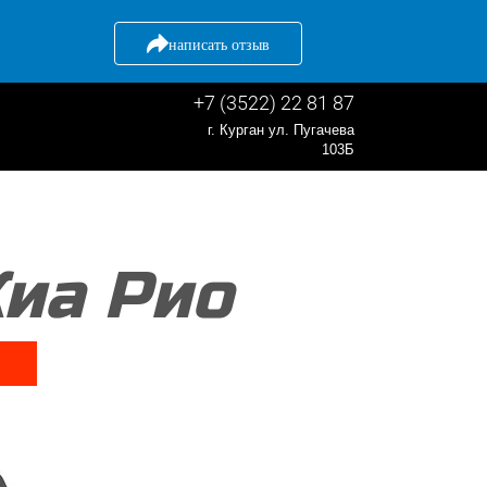
написать отзыв
+7 (3522) 22 81 87
г. Курган ул. Пугачева
103Б
иа Рио