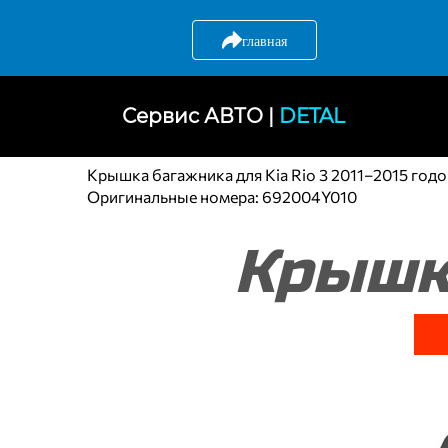
главная
Артикул: ST-KA47-075-0
Бренд: SAT
Сервис АВТО |
DETAL
Страна: Тайвань
Крышка багажника для Kia Rio 3 2011–2015 годо
Оригинальные номера: 692004Y010
Крышк