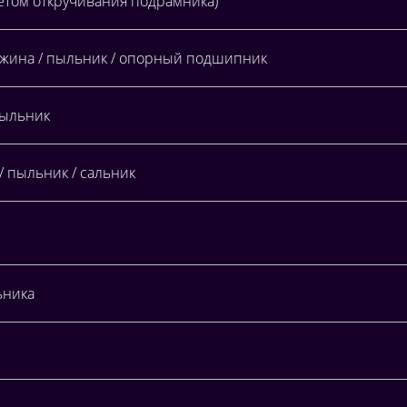
четом откручивания подрамника)
ужина / пыльник / опорный подшипник
пыльник
 пыльник / сальник
ьника