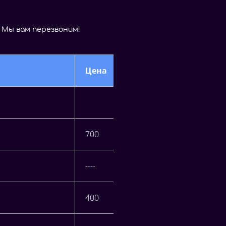
М
ы
в
а
м
п
е
р
е
з
в
о
н
и
м
!
Цена
700
----
400