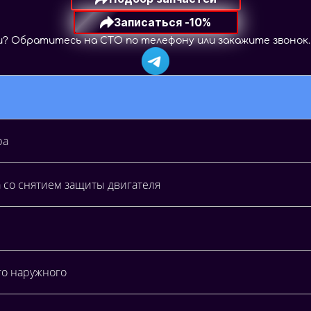
Записаться -10%
и
?
О
б
р
а
т
и
т
е
с
ь
н
а
С
Т
О
п
о
т
е
л
е
ф
о
н
у
и
л
и
з
а
к
а
ж
и
т
е
з
в
о
н
о
к
.
ра
 со снятием защиты двигателя
го наружного