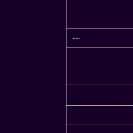
-----