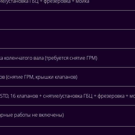
ие/установка ГБЦ + фрезеровка + мойка
 коленчатого вала (требуется снятие ГРМ)
в (снятие ГРМ, крышки клапанов)
TD, 16 клапанов + снятие/установка ГБЦ + фрезеровка + м
карные работы не включены)