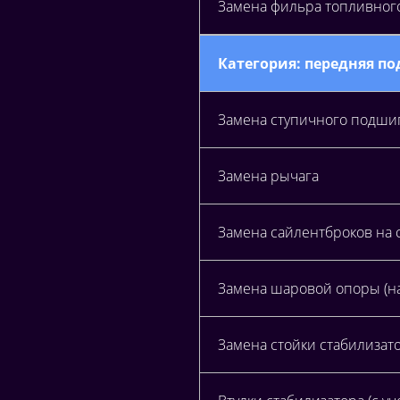
Замена фильра топливного 
Категория: передняя п
Замена ступичного подши
Замена рычага
Замена сайлентброков на 
Замена шаровой опоры (на
Замена стойки стабилизато