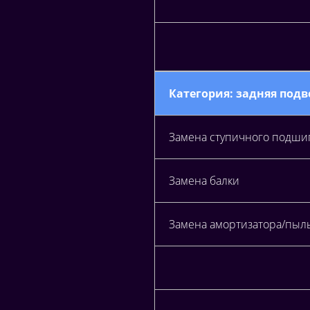
Категория: задняя подв
Замена ступичного подши
Замена балки
Замена амортизатора/пы