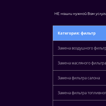
Н
Е
н
а
ш
л
и
н
у
ж
н
о
й
В
а
м
у
с
л
у
г
Категория: фильтр
Замена воздушного фильт
Замена масляного фильтра
Замена фильтра салона
Замена фильтра топливно