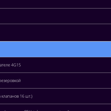
гателе 4G15
фрезеровкой
 клапанов 16 шт.)