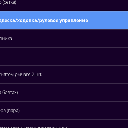
(сетка)
одвеска/ходовка/рулевое управление
пника
снятом рычаге 2 шт.
 болтах)
ра (пара)