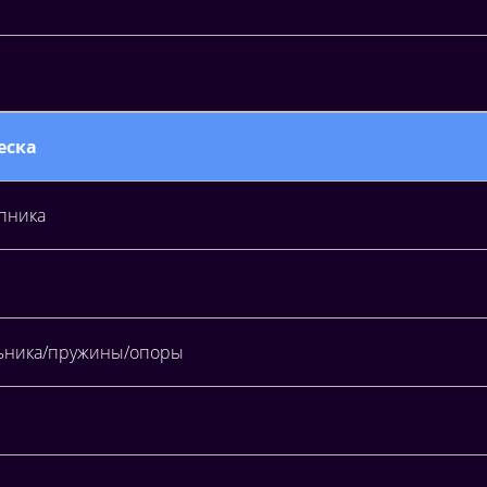
еска
пника
льника/пружины/опоры