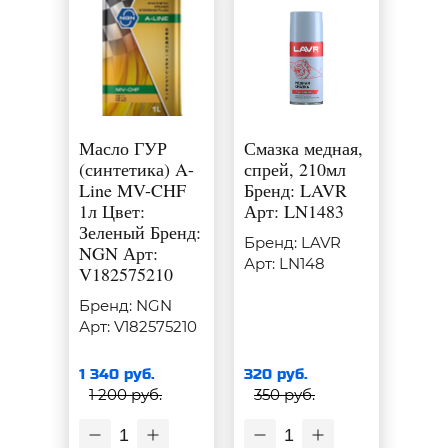
Масло ГУР
Смазка медная,
(синтетика) A-
спрей, 210мл
Line MV-CHF
Бренд: LAVR
1л Цвет:
Арт: LN1483
Зеленый Бренд:
Бренд: LAVR
NGN Арт:
Арт: LN148
V182575210
Бренд: NGN
Арт: V182575210
1 340 руб.
320 руб.
1 200 руб.
350 руб.
1
1