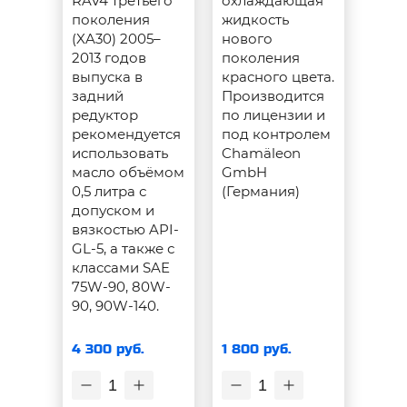
RAV4 третьего
охлаждающая
поколения
жидкость
(XA30) 2005–
нового
2013 годов
поколения
выпуска в
красного цвета.
задний
Производится
редуктор
по лицензии и
рекомендуется
под контролем
использовать
Chamäleon
масло объёмом
GmbH
0,5 литра с
(Германия)
допуском и
вязкостью API-
GL-5, а также с
классами SAE
75W-90, 80W-
90, 90W-140.
4 300 руб.
1 800 руб.
1
1