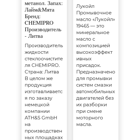
метанол. Запах:
Лукойл
Лайм&Мята
Промывочное
Бренд:
масло «Лукойл»
CHEMIPRO
19465 — это
Производитель
минеральное
- Литва
масло с
Производитель
композицией
жидкости
высокоэффект
стеклоочистите
ивных
ля CHEMIPRO.
присадок.
Страна: Литва
Предназначено
В целом же
для промывки
продукция
систем смазки
изготавливаетс
автомобильных
я по заказу
двигателей без
немецкой
их разборки
компании
при смене
ATH&S GmbH
моторного
на
масла.
производствен
ных площадках