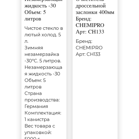
жидкость -30
дроссельной
Объем: 5
заслонки 400мм
литров
Бренд:
CHEMIPRO
Чистое стекло в
Арт: CH133
лютый холод. 5
л.
Бренд:
Зимняя
CHEMIPRO
незамерзайка
Арт: CH133
-30°C. 5 литров.
Незамерзающа
я жидкость -30
Объем: 5
литров
Страна
производства:
Германия
Комплектация:
1 канистра
Вес товара с
упаковкой:
5000 г