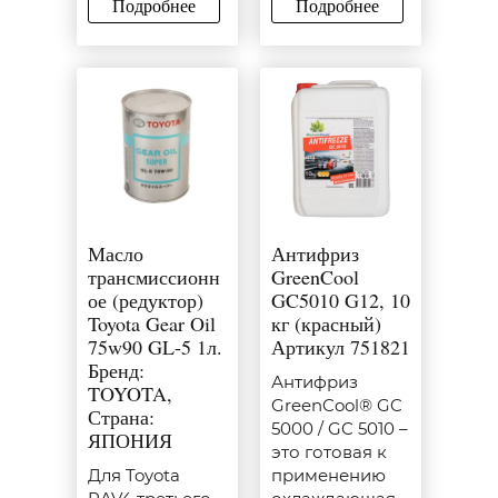
Подробнее
Подробнее
Масло
Антифриз
трансмиссионн
GreenCool
ое (редуктор)
GC5010 G12, 10
Toyota Gear Oil
кг (красный)
75w90 GL-5 1л.
Артикул 751821
Бренд:
Антифриз
TOYOTA,
GreenCool® GC
Страна:
5000 / GC 5010 –
ЯПОНИЯ
это готовая к
Для Toyota
применению