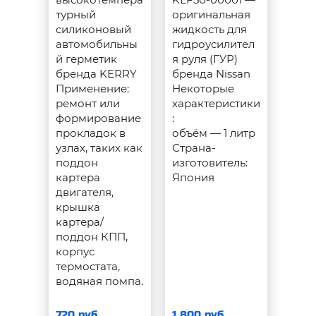
турный
оригинальная
силиконовый
жидкость для
автомобильны
гидроусилител
й герметик
я руля (ГУР)
бренда KERRY
бренда Nissan
Применение:
Некоторые
ремонт или
характеристики
формирование
:
прокладок в
объём — 1 литр
узлах, таких как
Страна-
поддон
изготовитель:
картера
Япония
двигателя,
крышка
картера/
поддон КПП,
корпус
термостата,
водяная помпа.
720 руб.
1 800 руб.