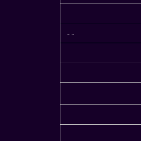
......