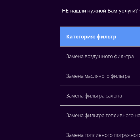
Н
Е
н
а
ш
л
и
н
у
ж
н
о
й
В
а
м
у
с
л
у
г
и
?
Категория: фильтр
Замена воздушного фильтра
Замена масляного фильтра
Замена фильтра салона
Замена фильтра топливного н
Замена топливного погружного