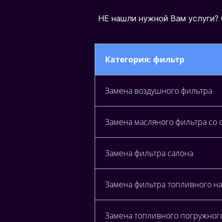
Н
Е
н
а
ш
л
и
н
у
ж
н
о
й
В
а
м
у
с
л
у
г
и
?
Категория: фильтр
Замена воздушного фильтра
Замена масляного фильтра со 
Замена фильтра салона
Замена фильтра топливного наруж
Замена топливного погружного