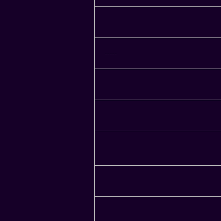
-----