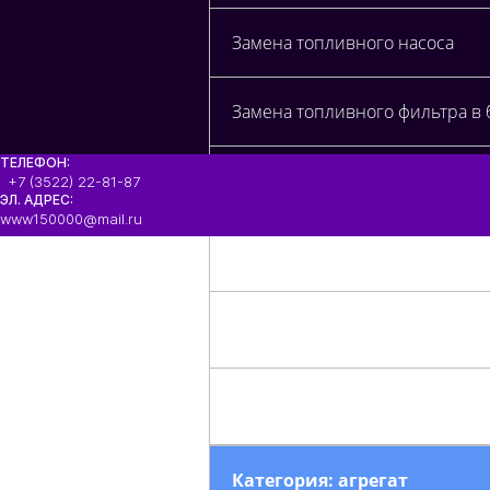
Замена топливного насоса
Замена топливного фильтра в 
ТЕЛЕФОН:
Замена топливного фильтра н
+7 (3522) 22-81-87
ЭЛ. АДРЕС:
www150000@mail.ru
Чистка топливных форсунок на
Категория: агрегат