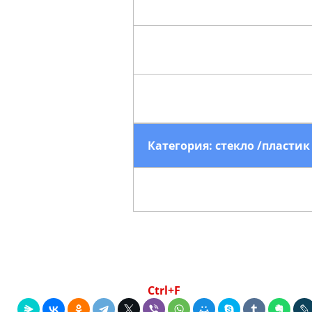
Категория: стекло /пластик
Замена лобового стекла ( без о
Для быстрого поиска
используйте клавиши
Ctrl+F