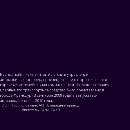
Hyundai ix35 – компактный и легкий в управлении
автомобиль-кроссовер, производителем которого является
корейская автомобильная компания Hyundai Motor Company.
Впервые это транспортное средство было представлено в
городе Франкфурт 3 сентября 2009 года, а выпускаться
автозаводом стал с 2010 года.
2.0 л, 150 л.с., бензин, АКПП, передний привод
Двигатель G4NA, G4KD