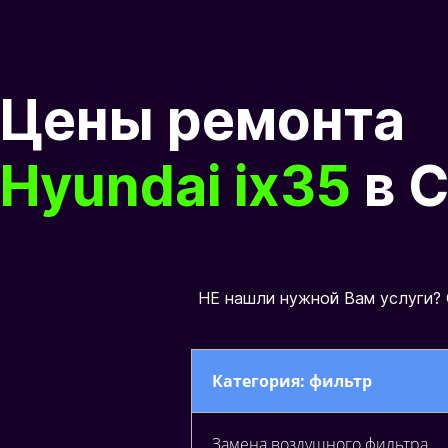
Цены ремонта
Hyundai ix35
в 
Н
Е
н
а
ш
л
и
н
у
ж
н
о
й
В
а
м
у
с
л
у
г
и
?
Категория: фильтр
Замена воздушного фильтра