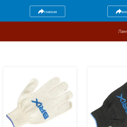
главная
ко
Лам