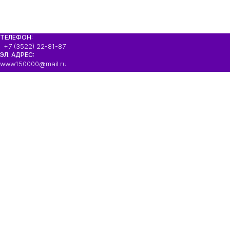
ТЕЛЕФОН:
+7 (3522) 22-81-87
ЭЛ. АДРЕС:
www150000@mail.ru