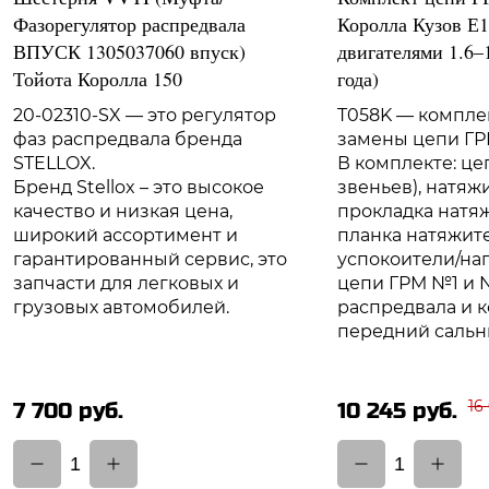
Фазорегулятор распредвала
Королла Кузов Е1
ВПУСК 1305037060 впуск)
двигателями 1.6–1
Тойота Королла 150
года)
20-02310-SX — это регулятор
T058K — компле
фаз распредвала бренда
замены цепи Г
STELLOX.
В комплекте: це
Бренд Stellox – это высокое
звеньев), натяж
качество и низкая цена,
прокладка натяж
широкий ассортимент и
планка натяжит
гарантированный сервис, это
успокоители/н
запчасти для легковых и
цепи ГРМ №1 и 
грузовых автомобилей.
распредвала и к
передний сальн
16
7 700 руб.
10 245 руб.
1
1