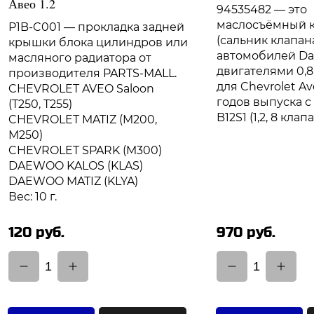
Авео 1.2
94535482 — это
маслосъёмный 
P1B-C001 — прокладка задней
(сальник клапан
крышки блока цилиндров или
автомобилей Da
масляного радиатора от
двигателями 0,8 и
производителя PARTS-MALL.
для Chevrolet A
CHEVROLET AVEO Saloon
годов выпуска с
(T250, T255)
B12S1 (1,2, 8 клапа
CHEVROLET MATIZ (M200,
M250)
CHEVROLET SPARK (M300)
DAEWOO KALOS (KLAS)
DAEWOO MATIZ (KLYA)
Вес: 10 г.
120 руб.
970 руб.
1
1