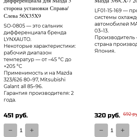
дифференциала для Мазда 3
Мазда 3/6/CX-7 2
сторона установки Справа/
LF01-15-169 — п
Слева 56X35X9
системы охлажд
автомобилей MA
SO-0805 — это сальник
03–13.
дифференциала бренда
Производитель
LYNXAUTO.
страна произво
Некоторые характеристики:
Япония.
рабочий диапазон
температур — от –45 °C до
+205 °C
Применимость и на Mazda
323/626 80–97, Mitsubishi
Galant all 85–96.
Гарантия производителя: 2
года.
692 ру
451 руб.
320 руб.
1
1