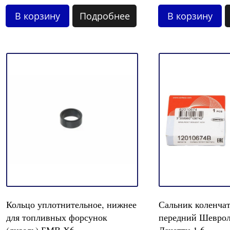
В корзину
Подробнее
В корзину
Кольцо уплотнительное, нижнее
Сальник коленчат
для топливных форсунок
передний Шеврол
(дизель) БМВ Х6
Лачетти 1.6