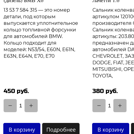
13 53 7 584 315 — это номер
Сальник коленва
детали, под которым
артикулом 12010
выпускается уплотнительное
производителя C
кольцо топливной форсунки
Сальник коленва
для автомобилей BMW.
артикулы: 203.80
Кольцо подходит для
предназначен д
моделей: N53/54, E60N, E61N,
автомобилей D
E63N, E64N, E70, E70
CHEVROLET, ЗАЗ
DODGE, FIAT, JEE
MITSUBISHI, OPE
TOYOTA,
450 руб.
380 руб.
1
1
В корзину
Подробнее
В корзину