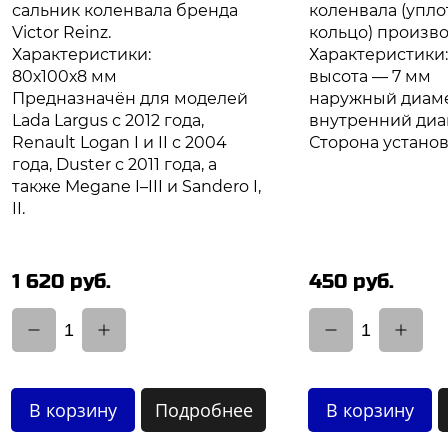
сальник коленвала бренда
коленвала (упл
Victor Reinz.
кольцо) произв
Характеристики:
Характеристики:
80х100х8 мм
высота — 7 мм
Предназначён для моделей
наружный диаме
Lada Largus с 2012 года,
внутренний диа
Renault Logan I и II с 2004
Сторона установ
года, Duster с 2011 года, а
также Megane I–III и Sandero I,
II.
1 620 руб.
450 руб.
1
1
В корзину
Подробнее
В корзину