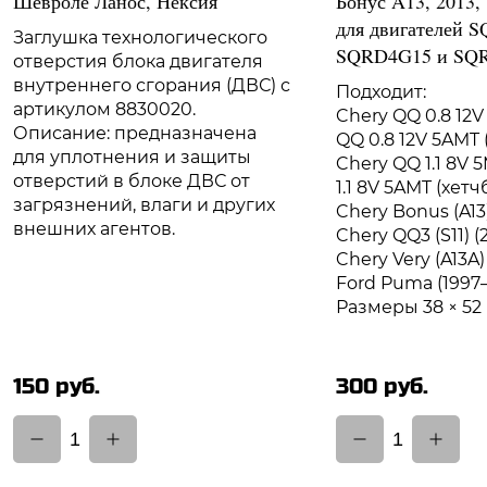
Шевроле Ланос, Нексия
Бонус A13, 2013, 1
для двигателей S
Заглушка технологического
SQRD4G15 и SQ
отверстия блока двигателя
внутреннего сгорания (ДВС) с
Подходит:
артикулом 8830020.
Chery QQ 0.8 12V
Описание: предназначена
QQ 0.8 12V 5AMT 
для уплотнения и защиты
Chery QQ 1.1 8V 
отверстий в блоке ДВС от
1.1 8V 5AMT (хетч
загрязнений, влаги и других
Chery Bonus (A13)
внешних агентов.
Chery QQ3 (S11) (
Chery Very (A13A)
Ford Puma (1997
Размеры 38 × 52 
150 руб.
300 руб.
1
1