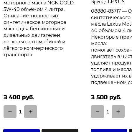
Бренд: LEXUS
моторного масла NGN GOLD
5W-40 объёмом 4 литра.
08880-83717 — 
Описание: полностью
синтетического
синтетическое моторное
масла Lexus Moto
масло для бензиновых и
40 объёмом 4 ли
дизельных двигателей
Некоторые пре
легковых автомобилей и
масла:
лёгкого коммерческого
помогает сохра
транспорта
двигатель в чис
удаляет продук
топлива и масла
удерживает их в
подвешенном с
3 400 руб.
3 500 руб.
1
1